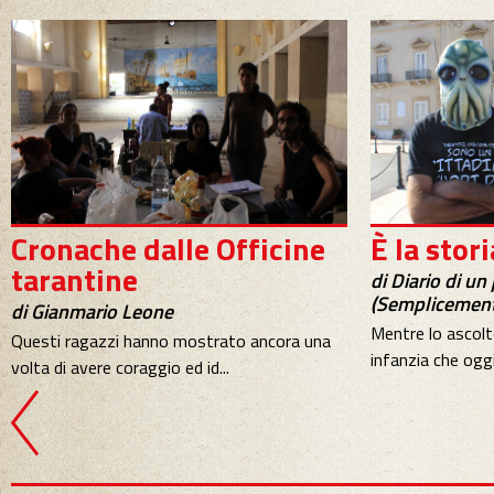
Cronache dalle Officine
È la stori
tarantine
di Diario di un
(Semplicement
di Gianmario Leone
Mentre lo ascolto
Questi ragazzi hanno mostrato ancora una
infanzia che oggi
volta di avere coraggio ed id...