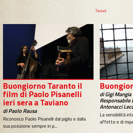
Tweet
Buongiorno Taranto il
Buongior
film di Paolo Pisanelli
di Gigi Mangia
ieri sera a Taviano
Responsabile B
Antonacci Lec
di Paolo Rausa
La sensibilità int
Riconosco Paolo Pisanelli dal piglio e dalla
affetto e di rispe
sua posizione sempre in p...