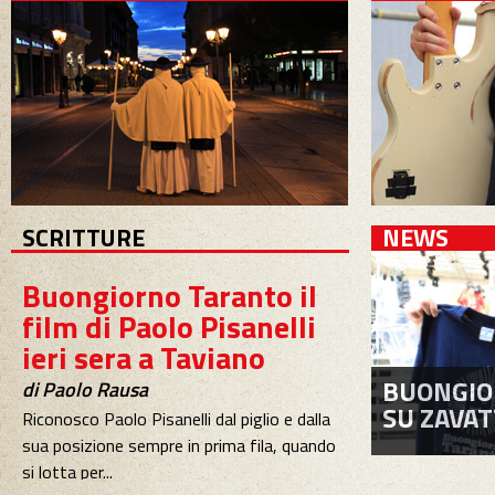
SCRITTURE
NEWS
Buongiorno Taranto il
film di Paolo Pisanelli
ieri sera a Taviano
di Paolo Rausa
Riconosco Paolo Pisanelli dal piglio e dalla
BUONGIO
sua posizione sempre in prima fila, quando
SU ZAVAT
si lotta per...
Buongiorno Taranto!