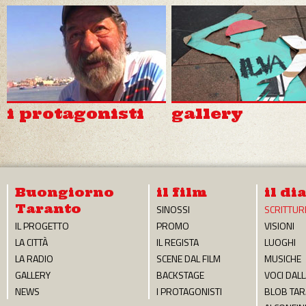
di Gigi Mangia
Responsabile Biblioteca braille A.
Antonacci Lecce
La sensibilità intellettuale, ambientale, di
affetto e di rispetto per una città ferit...
A scuola di storia
i protagonisti
gallery
contemporanea
di S.G.
Lo sguardo di uno studente di liceo sul
documentario Dedicato ai bambini di
Buongiorno
il film
il di
Taranto, ma indirizzato ...
Taranto
SINOSSI
SCRITTUR
IL PROGETTO
PROMO
VISIONI
LA CITTÀ
IL REGISTA
LUOGHI
LA RADIO
SCENE DAL FILM
MUSICHE
GALLERY
BACKSTAGE
VOCI DALL
NEWS
I PROTAGONISTI
BLOB TA