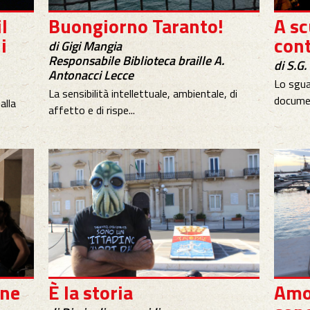
l
Buongiorno Taranto!
A sc
i
con
di Gigi Mangia
Responsabile Biblioteca braille A.
di S.G.
Antonacci Lecce
Lo sgua
La sensibilità intellettuale, ambientale, di
documen
alla
affetto e di rispe...
ine
È la storia
Amo