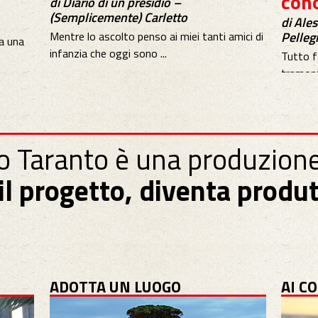
con
di Diario di un presidio –
(Semplicemente) Carletto
di Ale
Mentre lo ascolto penso ai miei tanti amici di
Pelleg
a una
infanzia che oggi sono ...
Tutto f
tramont
 Taranto è una produzione
 il progetto, diventa produ
ADOTTA UN LUOGO
AI C