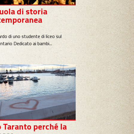
uola di storia
Venite pure
temporanea
di Vagina
Venite, signori, se avete il
assaggiare il veleno,...
rdo di uno studente di liceo sul
tario Dedicato ai bambi...
 Taranto perché la
In principio fu