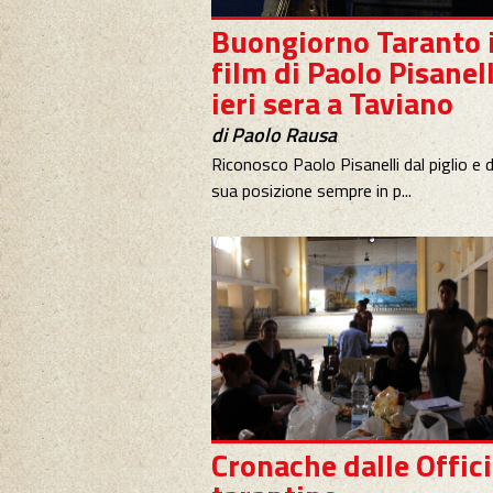
Buongiorno Taranto i
film di Paolo Pisanell
ieri sera a Taviano
di Paolo Rausa
Riconosco Paolo Pisanelli dal piglio e d
sua posizione sempre in p...
Cronache dalle Offic