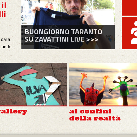
li
BUONGIORNO TARANTO
 dalla
SU ZAVATTINI LIVE >>>
quando
!
A.
e, di
it...
allery
ai confini
della realtà