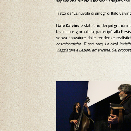
sapevo che di tutto il mondo variegato che
Tratto da "La nuvola di smog" di Italo Calvin
Italo Calvino
è stato uno dei più grandi int
favolista e giornalista, partecipò alla Re
senza sbavature dalle tendenze realistic
cosmicomiche
,
Ti con zero
,
Le città invisibi
viaggiatore e Lezioni americane. Sei propost