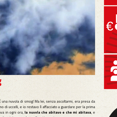
€
g
 È una nuvola di smog! Ma lei, senza ascoltarmi, era presa da
 di uccelli, e io restavo lì affacciato a guardare per la prima
ava in ogni ora,
la nuvola che abitavo e che mi abitava
, e