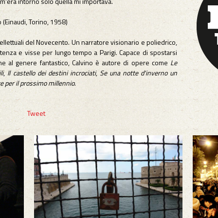
 m'era intorno solo quella mi importava.
o (Einaudi, Torino, 1958)
ellettuali del Novecento. Un narratore visionario e poliedrico,
sistenza e visse per lungo tempo a Parigi. Capace di spostarsi
he al genere fantastico, Calvino è autore di opere come
Le
li
,
Il castello dei destini incrociati
,
Se una notte d'inverno un
e per il prossimo millennio
.
Tweet