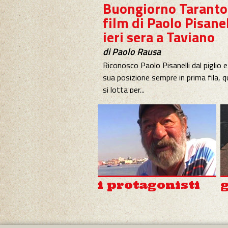
film di Paolo Pisanel
ieri sera a Taviano
di Paolo Rausa
Riconosco Paolo Pisanelli dal piglio e
sua posizione sempre in prima fila, 
si lotta per...
Buongiorno Taranto
di Gigi Mangia
Responsabile Biblioteca braille 
Antonacci Lecce
La sensibilità intellettuale, ambiental
affetto e di rispetto per una città fer
i protagonisti
g
A scuola di storia
contemporanea
di S.G.