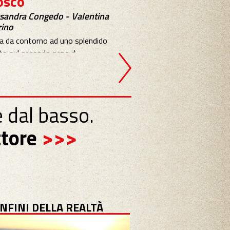
osco
di Gianluca Schinaia
ssandra Congedo - Valentina
Cozze amare, cozze veleno
rino
questi mitili che insieme ai .
a da contorno ad uno splendido
o sul secondo seno d...
 dal basso.
ttore
>>>
ONFINI DELLA REALTÀ