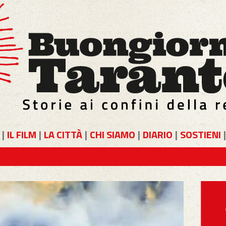
|
IL FILM
|
LA CITTÀ
|
CHI SIAMO
|
DIARIO
|
SOSTIENI
|