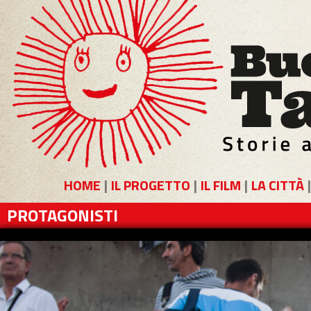
HOME
|
IL PROGETTO
|
IL FILM
|
LA CITTÀ
PROTAGONISTI