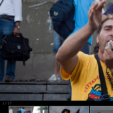
1
/
17