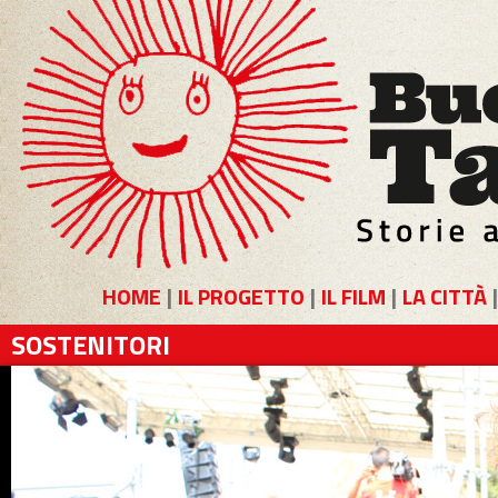
HOME
|
IL PROGETTO
|
IL FILM
|
LA CITTÀ
SOSTENITORI