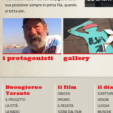
affetto e di rispetto per una città ferit...
A scuola di storia
contemporanea
di S.G.
Lo sguardo di uno studente di liceo sul
documentario Dedicato ai bambini di
Taranto, ma indirizzato ...
i protagonisti
gallery
Buongiorno
il film
il di
Taranto
SINOSSI
SCRITTUR
IL PROGETTO
PROMO
VISIONI
LA CITTÀ
IL REGISTA
LUOGHI
LA RADIO
SCENE DAL FILM
MUSICHE